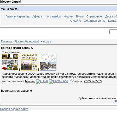
[
Лесосибирск
]
Меню сайта
Главная страница
Афиша
Фотоальбом
Форум
Блоги
Справочник
Доска о
О сайте
Обратная связь
Карта
Главная
»
Доска объявлений
»
Услуги
Epiroc ремонт сервис.
Предложение
|
|
Гидравлика сервис ООО на протяжении 14 лет занимается ремонтом гидронасосов, г
ремонте гидравлики. Дополнительно наше предприятие обладаем механообрабатываю
Контактное лицо:
Михаил
| Телефон:
+79221455579
Всего комментариев
:
0
Добавлять комментарии могу
[
Р
Полная версия сайта