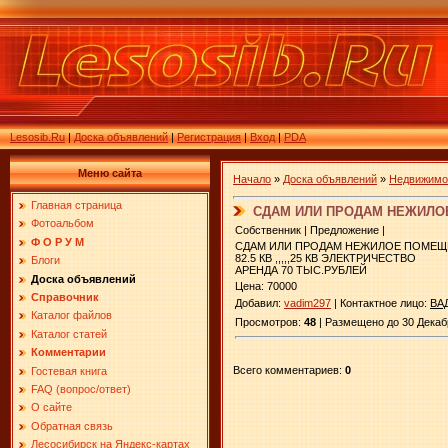
Lesosib.Ru
|
Доска объявлений
|
Регистрация
|
Вход
|
PDA
Меню сайта
Начало
»
Доска объявлений
»
Недвижимо
Главная страница
СДАМ ИЛИ ПРОДАМ НЕЖИЛО
Фотоальбом
Собственник | Предложение |
Ф О Р У М
СДАМ ИЛИ ПРОДАМ НЕЖИЛОЕ ПОМЕЩ
82.5 КВ ,,,,,25 КВ ЭЛЕКТРИЧЕСТВО
Блоги
АРЕНДА 70 ТЫС.РУБЛЕЙ
Доска объявлений
Цена: 70000
Справочник
Добавил:
vadim297
| Контактное лицо:
ВА
Каталог файлов
Просмотров:
48
| Размещено до 30 Декабр
Каталог статей
Комментарии
Всего комментариев:
0
Гостевая книга
FAQ (вопрос/ответ)
О сайте
Обратная связь
Лесосибирск на Яндекс-картах