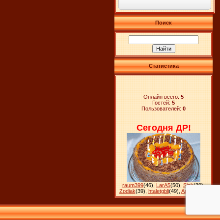
Поиск
Статистика
Онлайн всего:
5
Гостей:
5
Пользователей:
0
Сегодня ДР!
raum399
(46)
,
LarA5
(50)
,
Sink
(39)
,
Zodiak
(39)
,
htaletgbli
(49)
,
Ankara
(28)