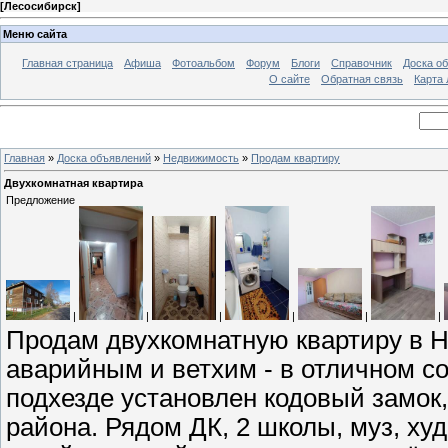
[
Лесосибирск
]
Меню сайта
Главная страница
Афиша
Фотоальбом
Форум
Блоги
Справочник
Доска о
О сайте
Обратная связь
Карта
Главная
»
Доска объявлений
»
Недвижимость
»
Продам квартиру
Двухкомнатная квартира
Предложение
|
|
|
|
|
|
Продам двухкомнатную квартиру в Н
аварийным и ветхим - в отличном с
подхезде установлен кодовый замок
района. Рядом ДК, 2 школы, муз, худ