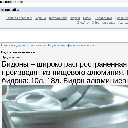
[
Лесосибирск
]
Меню сайта
Главная страница
Афиша
Фотоальбом
Форум
Блоги
Справочник
Доска о
О сайте
Обратная связь
Карта
Главная
»
Доска объявлений
»
Предложения фирм и магазинов
Бидон алюминиевый
Предложение
Бидоны – широко распространенная 
производят из пищевого алюминия.
бидона: 10л, 18л. Бидон алюминиевы