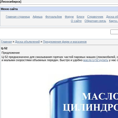
[
Лесосибирск
]
Меню сайта
Главная страница
Афиша
Фотоальбом
Форум
Блоги
Справочник
Доска о
О сайте
Обратная связь
Карта
Главная
»
Доска объявлений
»
Предложения фирм и магазинов
Ц-52
Предложение
Ц-52 предназначено для смазывания горячих частей паровых машин (локомобилей, с
и малыми скоростями объемных передач. Быстро и удобно
масло Ц 52 купить
у нас 