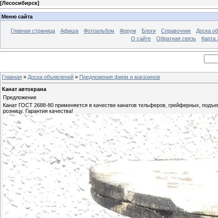
[
Лесосибирск
]
Меню сайта
Главная страница
Афиша
Фотоальбом
Форум
Блоги
Справочник
Доска о
О сайте
Обратная связь
Карта
Главная
»
Доска объявлений
»
Предложения фирм и магазинов
Канат автокрана
Предложение
Канат ГОСТ 2688-80 применяется в качестве канатов тельферов, грейферных, подъе
розницу. Гарантия качества!