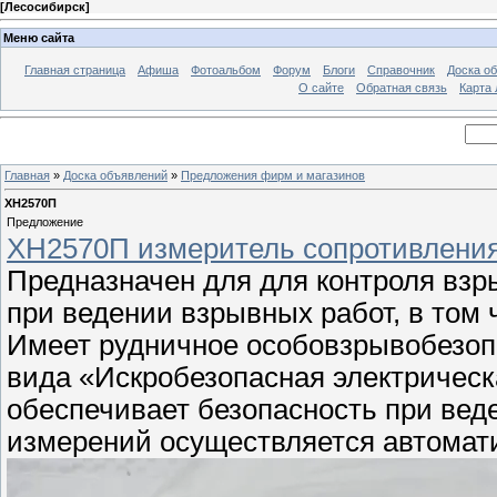
[
Лесосибирск
]
Меню сайта
Главная страница
Афиша
Фотоальбом
Форум
Блоги
Справочник
Доска о
О сайте
Обратная связь
Карта
Главная
»
Доска объявлений
»
Предложения фирм и магазинов
ХН2570П
Предложение
ХН2570П измеритель сопротивления
Предназначен для для контроля взр
при ведении взрывных работ, в том 
Имеет рудничное особовзрывобезоп
вида «Искробезопасная электрическа
обеспечивает безопасность при вед
измерений осуществляется автомат