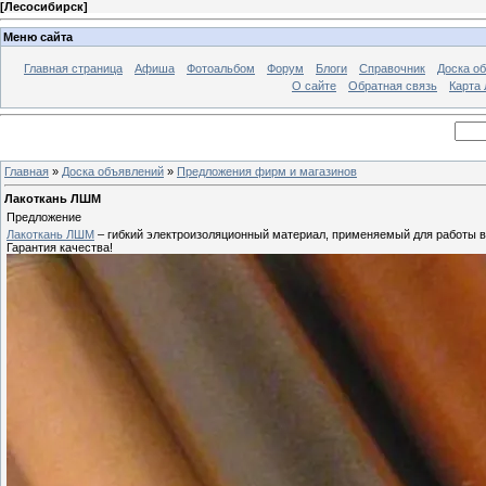
[
Лесосибирск
]
Меню сайта
Главная страница
Афиша
Фотоальбом
Форум
Блоги
Справочник
Доска о
О сайте
Обратная связь
Карта
Главная
»
Доска объявлений
»
Предложения фирм и магазинов
Лакоткань ЛШМ
Предложение
Лакоткань ЛШМ
– гибкий электроизоляционный материал, применяемый для работы в
Гарантия качества!