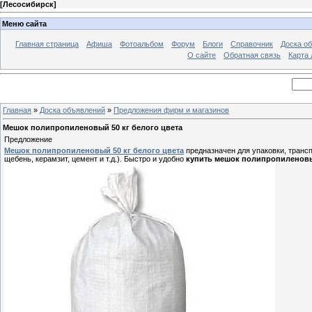
[
Лесосибирск
]
Меню сайта
Главная страница
Афиша
Фотоальбом
Форум
Блоги
Справочник
Доска о
О сайте
Обратная связь
Карта
Главная
»
Доска объявлений
»
Предложения фирм и магазинов
Мешок полипропиленовый 50 кг белого цвета
Предложение
Мешок полипропиленовый 50 кг белого цвета
предназначен для упаковки, транс
щебень, керамзит, цемент и т.д.). Быстро и удобно
купить мешок полипропиленовы