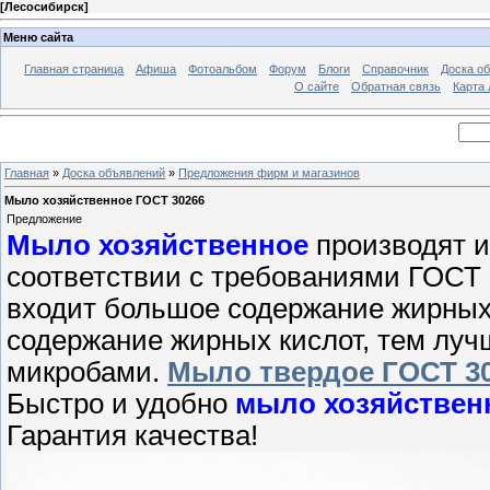
[
Лесосибирск
]
Меню сайта
Главная страница
Афиша
Фотоальбом
Форум
Блоги
Справочник
Доска о
О сайте
Обратная связь
Карта
Главная
»
Доска объявлений
»
Предложения фирм и магазинов
Мыло хозяйственное ГОСТ 30266
Предложение
Мыло хозяйственное
производят и
соответствии с требованиями ГОСТ 
входит большое содержание жирных
содержание жирных кислот, тем луч
микробами.
Мыло твердое ГОСТ 3
Быстро и удобно
мыло хозяйствен
Гарантия качества!