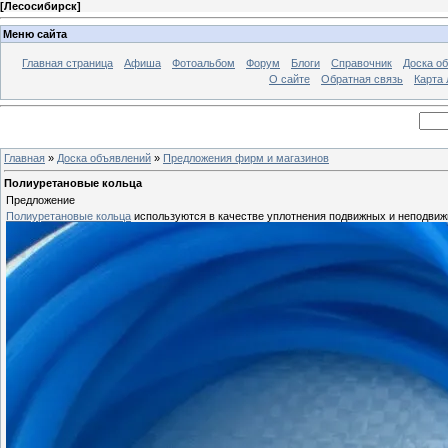
[
Лесосибирск
]
Меню сайта
Главная страница
Афиша
Фотоальбом
Форум
Блоги
Справочник
Доска о
О сайте
Обратная связь
Карта
Главная
»
Доска объявлений
»
Предложения фирм и магазинов
Полиуретановые кольца
Предложение
Полиуретановые кольца
используются в качестве уплотнения подвижных и неподвижны