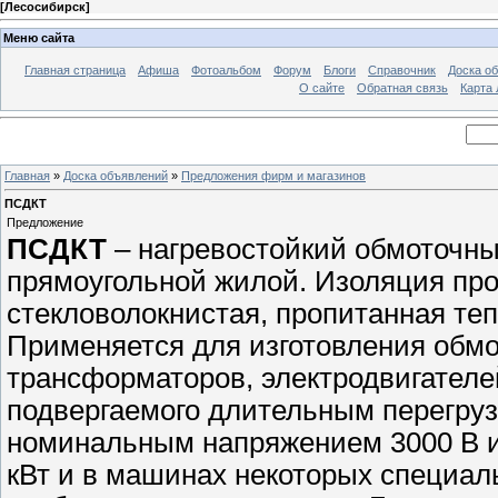
[
Лесосибирск
]
Меню сайта
Главная страница
Афиша
Фотоальбом
Форум
Блоги
Справочник
Доска о
О сайте
Обратная связь
Карта
Главная
»
Доска объявлений
»
Предложения фирм и магазинов
ПСДКТ
Предложение
ПСДКТ
– нагревостойкий обмоточны
прямоугольной жилой. Изоляция про
стекловолокнистая, пропитанная те
Применяется для изготовления обмот
трансформаторов, электродвигателей
подвергаемого длительным перегруз
номинальным напряжением 3000 В 
кВт и в машинах некоторых специа