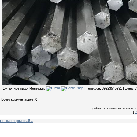
Контактное лицо:
Менеджер
| Телефон:
89223545291
| Цена: 3
Всего комментариев
:
0
Добавлять комментарии могу
[
Р
Полная версия сайта