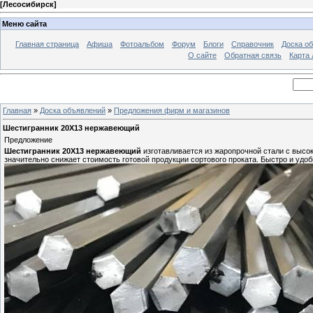
[
Лесосибирск
]
Меню сайта
Главная страница
Афиша
Фотоальбом
Форум
Блоги
Справочник
Доска о
О сайте
Обратная связь
Карта
Главная
»
Доска объявлений
»
Предложения фирм и магазинов
Шестигранник 20Х13 нержавеющий
Предложение
Шестигранник 20Х13 нержавеющий
изготавливается из жаропрочной стали с высо
значительно снижает стоимость готовой продукции сортового проката. Быстро и удо