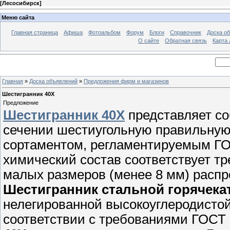
[
Лесосибирск
]
Меню сайта
Главная страница
Афиша
Фотоальбом
Форум
Блоги
Справочник
Доска о
О сайте
Обратная связь
Карта
Главная
»
Доска объявлений
»
Предложения фирм и магазинов
Шестигранник 40Х
Предложение
Шестигранник 40Х
представляет со
сечении шестиугольную правильную
сортаментом, регламентируемым ГОС
химический состав соответствует т
малых размеров (менее 8 мм) распр
Шестигранник стальной горячек
нелегированной высокоуглеродистой
соответствии с требованиями ГОСТ 