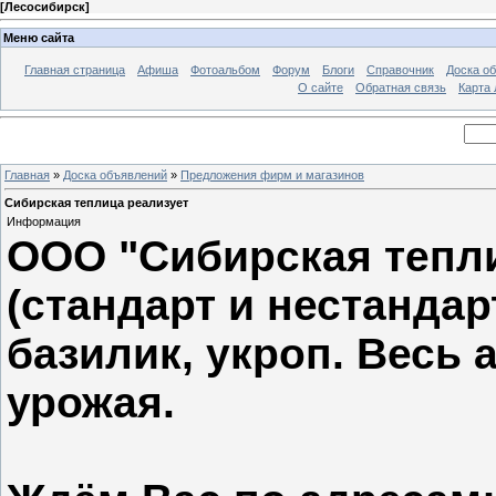
[
Лесосибирск
]
Меню сайта
Главная страница
Афиша
Фотоальбом
Форум
Блоги
Справочник
Доска о
О сайте
Обратная связь
Карта
Главная
»
Доска объявлений
»
Предложения фирм и магазинов
Сибирская теплица реализует
Информация
ООО "Сибирская тепли
(стандарт и нестандар
базилик, укроп. Весь 
урожая.