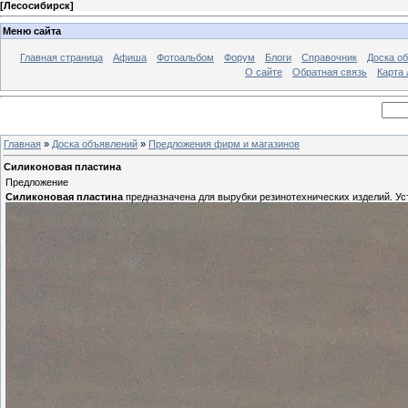
[
Лесосибирск
]
Меню сайта
Главная страница
Афиша
Фотоальбом
Форум
Блоги
Справочник
Доска о
О сайте
Обратная связь
Карта
Главная
»
Доска объявлений
»
Предложения фирм и магазинов
Силиконовая пластина
Предложение
Силиконовая пластина
предназначена для вырубки резинотехнических изделий. Ус