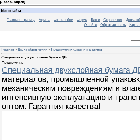
[
Лесосибирск
]
Меню сайта
Главная страница
Афиша
Фотоальбом
Форум
Блоги
Справочник
Доска о
О сайте
Обратная связь
Карта
Главная
»
Доска объявлений
»
Предложения фирм и магазинов
Специальная двухслойная бумага ДБ
Предложение
Специальная двухслойная бумага Д
материалов, промышленной упаковки
механическим повреждениям и влаге
интенсивную эксплуатацию и трансп
оптом. Гарантия качества!