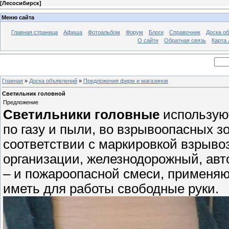
[
Лесосибирск
]
Меню сайта
Главная страница
Афиша
Фотоальбом
Форум
Блоги
Справочник
Доска о
О сайте
Обратная связь
Карта
Главная
»
Доска объявлений
»
Предложения фирм и магазинов
Светильник головной
Предложение
Светильники головные
используют
по газу и пыли, во взрывоопасных з
соответствии с маркировкой взрыв
организации, железнодорожный, авт
– и пожароопасной смеси, применя
иметь для работы свободные руки.