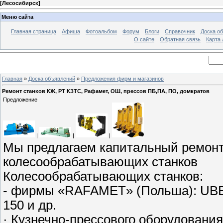
[
Лесосибирск
]
Меню сайта
Главная страница
Афиша
Фотоальбом
Форум
Блоги
Справочник
Доска о
О сайте
Обратная связь
Карта
Главная
»
Доска объявлений
»
Предложения фирм и магазинов
Ремонт станков КЖ, РТ КЗТС, Рафамет, ОШ, прессов ПБ,ПА, ПО, домкратов
Предложение
|
|
|
Мы предлагаем капитальный ремонт 
колесообрабатывающих станков
Колесообрабатывающих станков:
- фирмы «RAFAMET» (Польша): UBB-
150 и др.
· Кузнечно-прессового оборудовани