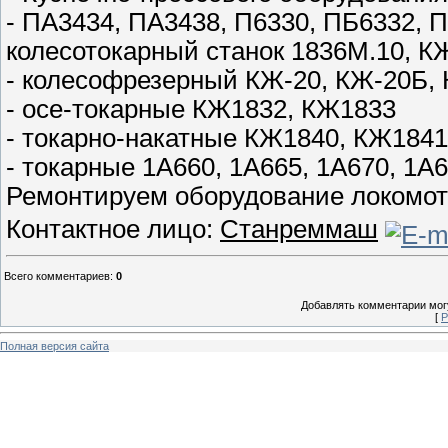
- ПА3434, ПА3438, П6330, ПБ6332, 
колесотокарный станок 1836М.10, К
- колесофрезерный КЖ-20, КЖ-20Б,
- осе-токарные КЖ1832, КЖ1833
- токарно-накатные КЖ1840, КЖ184
- токарные 1А660, 1А665, 1А670, 1А6
Ремонтируем оборудование локомот
Контактное лицо:
Станреммаш
Всего комментариев
:
0
Добавлять комментарии могу
[
Р
Полная версия сайта