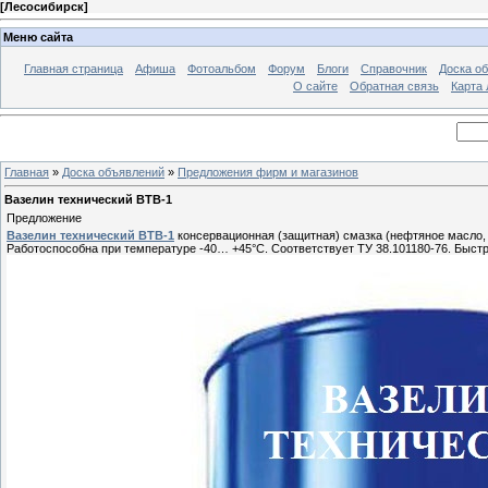
[
Лесосибирск
]
Меню сайта
Главная страница
Афиша
Фотоальбом
Форум
Блоги
Справочник
Доска о
О сайте
Обратная связь
Карта
Главная
»
Доска объявлений
»
Предложения фирм и магазинов
Вазелин технический ВТВ-1
Предложение
Вазелин технический ВТВ-1
консервационная (защитная) смазка (нефтяное масло,
Работоспособна при температуре -40… +45°С. Соответствует ТУ 38.101180-76. Быстро