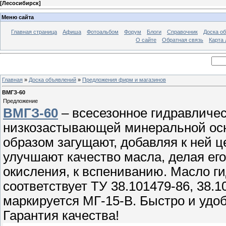
[
Лесосибирск
]
Меню сайта
Главная страница
Афиша
Фотоальбом
Форум
Блоги
Справочник
Доска о
О сайте
Обратная связь
Карта
Главная
»
Доска объявлений
»
Предложения фирм и магазинов
ВМГЗ-60
Предложение
ВМГЗ-60
– всесезонное гидравличес
низкозастывающей минеральной ос
образом загущают, добавляя к ней ц
улучшают качество масла, делая его 
окисления, к вспениванию. Масло г
соответствует ТУ 38.101479-86, 38.
маркируется МГ-15-В. Быстро и удо
Гарантия качества!