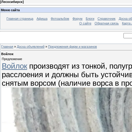
[
Лесосибирск
]
Меню сайта
Главная страница
Афиша
Фотоальбом
Форум
Блоги
Справочник
Доска о
О сайте
Обратная связь
Карта
Главная
»
Доска объявлений
»
Предложения фирм и магазинов
Войлок
Предложение
Войлок
производят из тонкой, полуг
расслоения и должны быть устойчив
снятым ворсом (наличие ворса в про