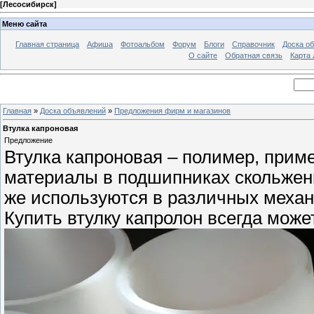
[
Лесосибирск
]
Меню сайта
Главная страница
Афиша
Фотоальбом
Форум
Блоги
Справочник
Доска о
О сайте
Обратная связь
Карта
Главная
»
Доска объявлений
»
Предложения фирм и магазинов
Втулка капроновая
Предложение
Втулка капроновая – полимер, прим
материалы в подшипниках скольжени
же используются в различных механи
Купить втулку капролон всегда может