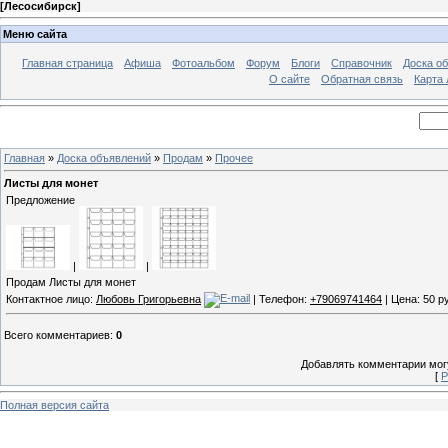
[
Лесосибирск
]
Меню сайта
Главная страница
Афиша
Фотоальбом
Форум
Блоги
Справочник
Доска о
О сайте
Обратная связь
Карта
Главная
»
Доска объявлений
»
Продам
»
Прочее
Листы для монет
Предложение
|
|
Продам Листы для монет
Контактное лицо:
Любовь Григорьевна
| Телефон:
+79069741464
| Цена: 50 р
Всего комментариев
:
0
Добавлять комментарии могу
[
Р
Полная версия сайта