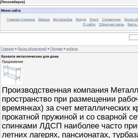
[
Лесосибирск
]
Меню сайта
Главная страница
Афиша
Фотоальбом
Форум
Блоги
Справочник
Доска о
О сайте
Обратная связь
Карта
Главная
»
Доска объявлений
»
Продам
»
мебель
Кровати металлические для дома
Предложение
Производственная компания Металл
пространство при размещении рабоч
времянках) за счет металлических к
прокатной пружиной и со сварной се
спинками ЛДСП наиболее часто при
летних лагерях, пансионатах, турбаз