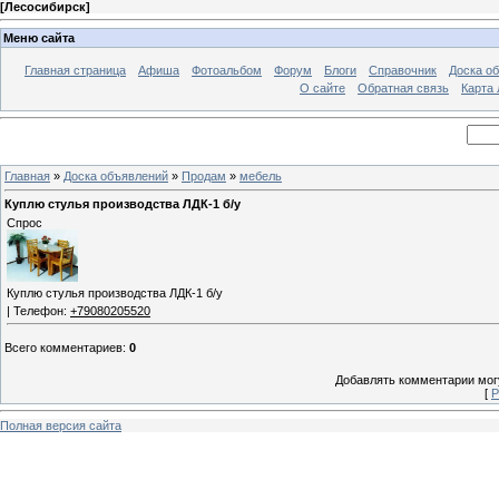
[
Лесосибирск
]
Меню сайта
Главная страница
Афиша
Фотоальбом
Форум
Блоги
Справочник
Доска о
О сайте
Обратная связь
Карта
Главная
»
Доска объявлений
»
Продам
»
мебель
Куплю стулья производства ЛДК-1 б/у
Спрос
Куплю стулья производства ЛДК-1 б/у
| Телефон:
+79080205520
Всего комментариев
:
0
Добавлять комментарии могу
[
Р
Полная версия сайта