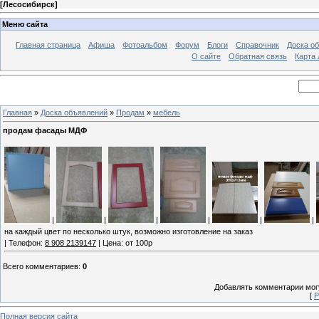
[
Лесосибирск
]
Меню сайта
Главная страница
Афиша
Фотоальбом
Форум
Блоги
Справочник
Доска о
О сайте
Обратная связь
Карта
Главная
»
Доска объявлений
»
Продам
»
мебель
продам фасады МДФ
|
|
|
|
|
|
на каждый цвет по несколько штук, возможно изготовление на заказ
| Телефон:
8 908 2139147
| Цена: от 100р
Всего комментариев
:
0
Добавлять комментарии могу
[
Р
Полная версия сайта