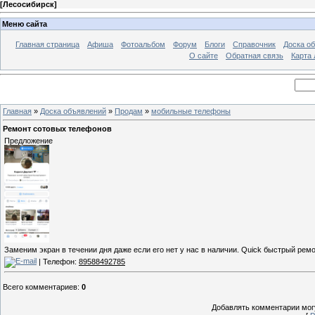
[
Лесосибирск
]
Меню сайта
Главная страница
Афиша
Фотоальбом
Форум
Блоги
Справочник
Доска о
О сайте
Обратная связь
Карта
Главная
»
Доска объявлений
»
Продам
»
мобильные телефоны
Ремонт сотовых телефонов
Предложение
Заменим экран в течении дня даже если его нет у нас в наличии. Quick быстрый рем
| Телефон:
89588492785
Всего комментариев
:
0
Добавлять комментарии могу