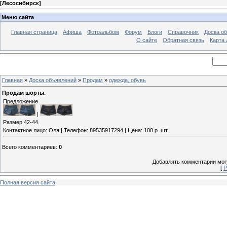
[
Лесосибирск
]
Меню сайта
Главная страница
Афиша
Фотоальбом
Форум
Блоги
Справочник
Доска о
О сайте
Обратная связь
Карта
Главная
»
Доска объявлений
»
Продам
»
одежда, обувь
Продам шорты.
Предложение
|
Размер 42-44.
Контактное лицо:
Оля
| Телефон:
89535917294
| Цена: 100 р. шт.
Всего комментариев
:
0
Добавлять комментарии могу
[
Р
Полная версия сайта