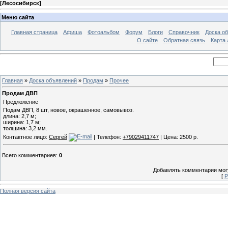
[
Лесосибирск
]
Меню сайта
Главная страница
Афиша
Фотоальбом
Форум
Блоги
Справочник
Доска о
О сайте
Обратная связь
Карта
Главная
»
Доска объявлений
»
Продам
»
Прочее
Продам ДВП
Предложение
Подам ДВП, 8 шт, новое, окрашенное, самовывоз.
длина: 2,7 м;
ширина: 1,7 м;
толщина: 3,2 мм.
Контактное лицо:
Сергей
| Телефон:
+79029411747
| Цена: 2500 р.
Всего комментариев
:
0
Добавлять комментарии могу
[
Р
Полная версия сайта