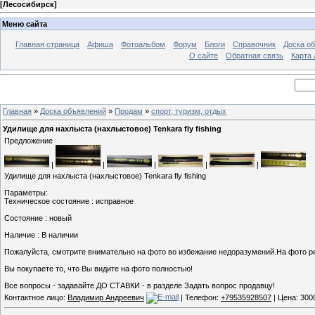
[
Лесосибирск
]
Меню сайта
Главная страница
Афиша
Фотоальбом
Форум
Блоги
Справочник
Доска о
О сайте
Обратная связь
Карта
Главная
»
Доска объявлений
»
Продам
»
спорт, туризм, отдых
Удилище для нахлыста (нахлыстовое) Tenkara fly fishing
Предложение
|
|
|
|
|
Удилище для нахлыста (нахлыстовое) Tenkara fly fishing
Параметры:
Техническое состояние : исправное
Состояние : новый
Наличие : В наличии
Пожалуйста, смотрите внимательно на фото во избежание недоразумений.На фото р
Вы покупаете то, что Вы видите на фото полностью!
Все вопросы - задавайте ДО СТАВКИ - в разделе Задать вопрос продавцу!
Контактное лицо:
Владимир Андреевич
| Телефон:
+79535928507
| Цена: 300