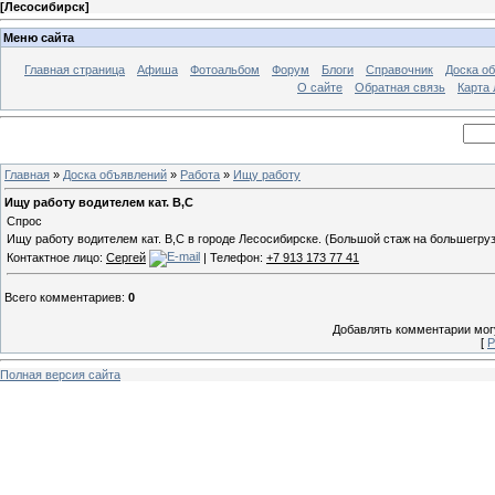
[
Лесосибирск
]
Меню сайта
Главная страница
Афиша
Фотоальбом
Форум
Блоги
Справочник
Доска о
О сайте
Обратная связь
Карта
Главная
»
Доска объявлений
»
Работа
»
Ищу работу
Ищу работу водителем кат. B,C
Спрос
Ищу работу водителем кат. B,C в городе Лесосибирске. (Большой стаж на большегруза
Контактное лицо:
Сергей
| Телефон:
+7 913 173 77 41
Всего комментариев
:
0
Добавлять комментарии могу
[
Р
Полная версия сайта