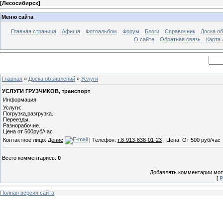
[
Лесосибирск
]
Меню сайта
Главная страница
Афиша
Фотоальбом
Форум
Блоги
Справочник
Доска о
О сайте
Обратная связь
Карта
Главная
»
Доска объявлений
»
Услуги
УСЛУГИ ГРУЗЧИКОВ, транспорт
Информация
Услуги:
Погрузка,разгрузка.
Переезды.
Разнорабочие.
Цена от 500руб/час
Контактное лицо:
Денис
| Телефон:
т.8-913-838-01-23
| Цена: От 500 руб/час
Всего комментариев
:
0
Добавлять комментарии могу
[
Р
Полная версия сайта