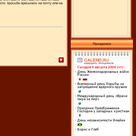
ото. просьба присылать на почту или на
Праздники