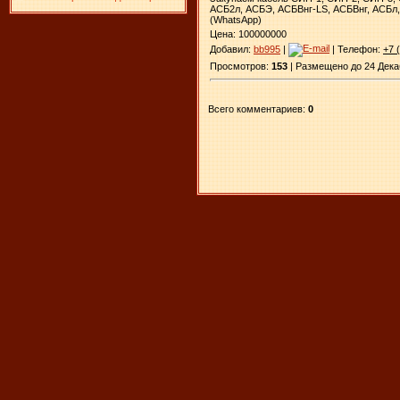
АСБ2л, АСБЭ, АСБВнг-LS, АСБВнг, АСБл, 
(WhatsApp)
​
Цена: 100000000
Добавил:
bb995
|
| Телефон:
+7 
Просмотров:
153
| Размещено до 24 Дека
Всего комментариев:
0