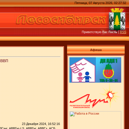
Пятница, 07 Августа 2026, 02:27:32
Приветствую Вас
Гость
|
RSS
Афиша
 ШВВП
23 Декабря 2024, 16:52:16
знг, АВВГнг-LS, АВВГнг, АВВГэ, АСБ,