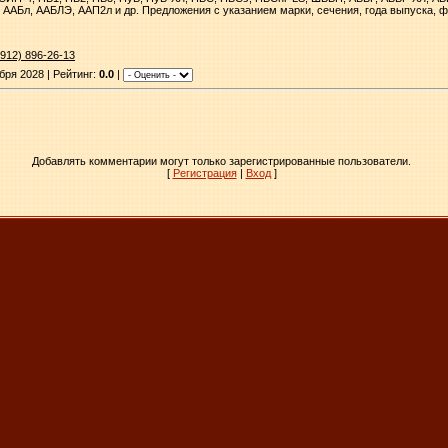
ААБл, ААБЛЭ, ААП2л и др. Предложения c указанием марки, сечения, года выпуска, ф
(912) 896-26-13
бря 2028 | Рейтинг:
0.0
|
Добавлять комментарии могут только зарегистрированные пользователи.
[
Регистрация
|
Вход
]