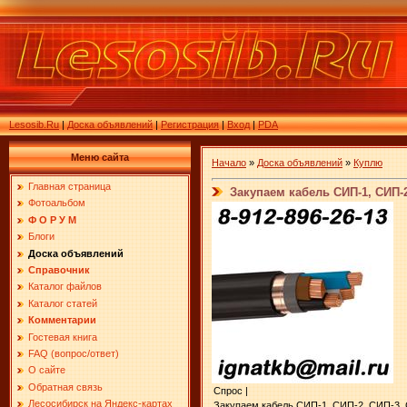
Lesosib.Ru
|
Доска объявлений
|
Регистрация
|
Вход
|
PDA
Меню сайта
Начало
»
Доска объявлений
»
Куплю
Главная страница
Закупаем кабель СИП-1, СИП-2
Фотоальбом
Ф О Р У М
Блоги
Доска объявлений
Справочник
Каталог файлов
Каталог статей
Комментарии
Гостевая книга
FAQ (вопрос/ответ)
О сайте
Обратная связь
Спрос |
Лесосибирск на Яндекс-картах
Закупаем кабель СИП-1, СИП-2, СИП-3, С