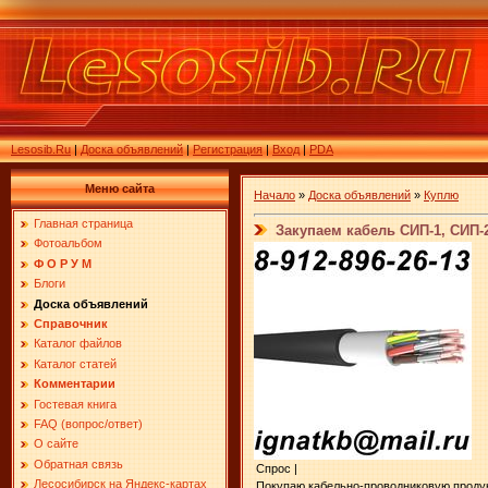
Lesosib.Ru
|
Доска объявлений
|
Регистрация
|
Вход
|
PDA
Меню сайта
Начало
»
Доска объявлений
»
Куплю
Главная страница
Закупаем кабель СИП-1, СИП-2
Фотоальбом
Ф О Р У М
Блоги
Доска объявлений
Справочник
Каталог файлов
Каталог статей
Комментарии
Гостевая книга
FAQ (вопрос/ответ)
О сайте
Обратная связь
Спрос |
Лесосибирск на Яндекс-картах
Покупаю кабельно-проводниковую продукц