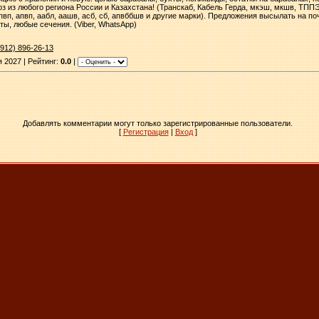
 из любого региона России и Казахстана! (Транскаб, Кабель Герда, мкэш, мкшв, ТППЭП, 
в, пвп, апвп, аабл, аашв, асб, сб, апвббшв и другие марки). Предложения высылать на 
ы, любые сечения. (Viber, WhatsApp)
(912) 896-26-13
 2027 | Рейтинг:
0.0
|
Добавлять комментарии могут только зарегистрированные пользователи.
[
Регистрация
|
Вход
]