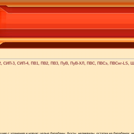
, СИП-3, СИП-4, ПВ1, ПВ2, ПВ3, ПуВ, ПуВ-ХЛ, ПВС, ПВСэ, ПВСнг-LS,
ию с хранения и новую: целые барабаны, бухты, неликвиды, остатки на барабанах, н