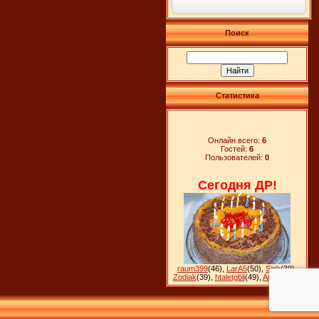
Поиск
Статистика
Онлайн всего:
6
Гостей:
6
Пользователей:
0
Сегодня ДР!
raum399
(46)
,
LarA5
(50)
,
Sink
(39)
,
Zodiak
(39)
,
htaletgbli
(49)
,
Ankara
(28)