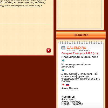
соббит, ас, аввг , ввг , кг, авббшв,
почту, мессенджеры и по телефону в
Праздники