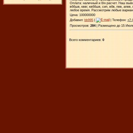
Оплата: наличный и б/н расчет. Наш вывоз
вббшв, кввг, квббшв, сип, вбв, пвв, апв
​
любое время. Рассмотрим любые вариант
Цена: 100000000
Добавил:
bb995
|
| Телефон:
+7 
Просмотров:
284
| Размещено до 15 Июля
Всего комментариев:
0