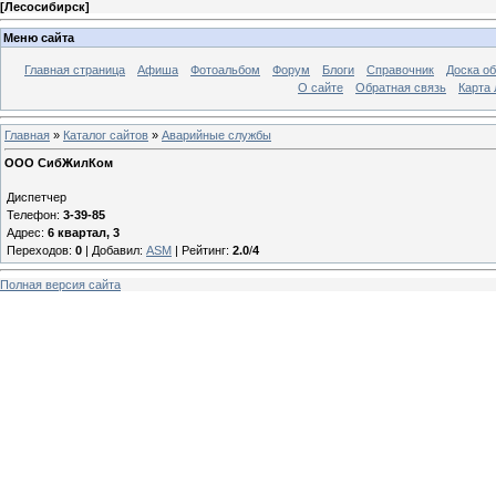
[
Лесосибирск
]
Меню сайта
Главная страница
Афиша
Фотоальбом
Форум
Блоги
Справочник
Доска о
О сайте
Обратная связь
Карта
Главная
»
Каталог сайтов
»
Аварийные службы
ООО СибЖилКом
Диспетчер
Телефон:
3-39-85
Адрес:
6 квартал, 3
Переходов
:
0
|
Добавил
:
ASM
|
Рейтинг
:
2.0
/
4
Полная версия сайта