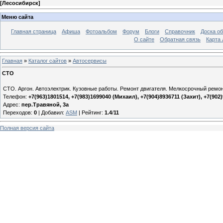
[
Лесосибирск
]
Меню сайта
Главная страница
Афиша
Фотоальбом
Форум
Блоги
Справочник
Доска о
О сайте
Обратная связь
Карта
Главная
»
Каталог сайтов
»
Автосервисы
СТО
СТО. Аргон. Автоэлектрик. Кузовные работы. Ремонт двигателя. Мелкосрочный ремон
Телефон:
+7(963)1801514, +7(983)1699040 (Михаил), +7(904)8936711 (Захит), +7(902
Адрес:
пер.Травяной, 3а
Переходов
:
0
|
Добавил
:
ASM
|
Рейтинг
:
1.4
/
11
Полная версия сайта