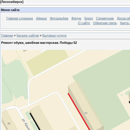
[
Лесосибирск
]
Меню сайта
Главная страница
Афиша
Фотоальбом
Форум
Блоги
Справочник
Доска о
О сайте
Обратная связь
Карта
Главная
»
Каталог сайтов
»
Бытовые услуги
Ремонт обуви, швейная мастерская. Победы 52