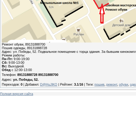
Ремонт обуви, 89131888700
Пошив одежды, 89131888728
Адрес: ул. Победы, 52. Подвальное помещение с торца здания. За бывшим кинокомп
Режим работы:
Пн-Пт:
9:00-19:00
Сб:
9:00-13:00
Вс:
Выходной.
Обед
с 12:00-13:00
Телефон:
89131888728 89131888700
Адрес:
ул. Победы, 52.
Переходов
:
0
|
Добавил
:
D@HuJlKO
|
Рейтинг
:
3.1
/
16
|
Теги
:
пошив
,
ремонт
,
обуви
,
оде
Полная версия сайта