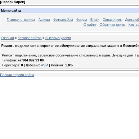
[
Лесосибирск
]
Меню сайта
Главная страница
Афиша
Фотоальбом
Форум
Блоги
Справочник
Доска о
О сайте
Обратная связь
Карта
Главная
»
Каталог сайтов
»
Бытовые услуги
Ремонт, подключение, сервисное обслуживание стиральных машин в Лесосиб
Ремонт, подключение, сервисное обслуживание стиральных машин. Выезд на дом. Га
Телефон:
+7 904 892 93 00
Переходов
:
0
|
Добавил
:
ASM
|
Рейтинг
:
1.0
/
5
Полная версия сайта