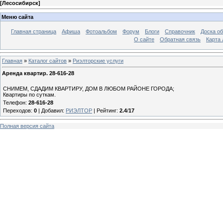
[
Лесосибирск
]
Меню сайта
Главная страница
Афиша
Фотоальбом
Форум
Блоги
Справочник
Доска о
О сайте
Обратная связь
Карта
Главная
»
Каталог сайтов
»
Риэлторские услуги
Аренда квартир. 28-616-28
СНИМЕМ, СДАДИМ КВАРТИРУ, ДОМ В ЛЮБОМ РАЙОНЕ ГОРОДА;
Квартиры по суткам.
Телефон:
28-616-28
Переходов
:
0
|
Добавил
:
РИЭЛТОР
|
Рейтинг
:
2.4
/
17
Полная версия сайта