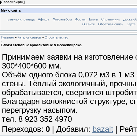
[
Лесосибирск
]
Меню сайта
Главная страница
Афиша
Фотоальбом
Форум
Блоги
Справочник
Доска о
О сайте
Обратная связь
Карта
Главная
»
Каталог сайтов
»
Строительство
Блоки стеновые арболитовые в Лесосибирске.
Принимаем заявки на изготовление 
300*400*600 мм.
Объём одного блока 0,072 м3 в 1 м3
стены. Тёплый экологичный, прочны
обрабатывается, сверлится штробит
Благодаря волокнистой структуре, с
перегрузку насыпом.
тел. 8 923 352 4970
Переходов
:
0
|
Добавил
:
bazalt
|
Рейт