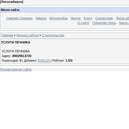
[
Лесосибирск
]
Меню сайта
Главная страница
Афиша
Фотоальбом
Форум
Блоги
Справочник
Доска о
О сайте
Обратная связь
Карта
Главная
»
Каталог сайтов
»
Строительство
УСЛУГИ ПЕЧНИКА
УСЛУГИ ПЕЧНИКА
Адрес:
89029513720
Переходов
:
0
|
Добавил
:
EVG123
|
Рейтинг
:
1.0
/
5
Полная версия сайта