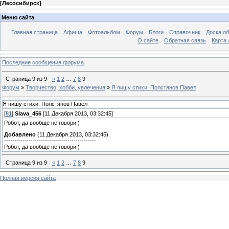
[
Лесосибирск
]
Меню сайта
Главная страница
Афиша
Фотоальбом
Форум
Блоги
Справочник
Доска о
О сайте
Обратная связь
Карта
Последние сообщения форума
Страница
9
из
9
«
1
2
…
7
8
9
Форум
»
Творчество, хобби, увлечения
»
Я пишу стихи. Полстянов Павел
Я пишу стихи. Полстянов Павел
[
81
]
Slava_456
[11 Декабря 2013, 03:32:45]
Робот, да вообще не говори;)
Добавлено
(11 Декабря 2013, 03:32:45)
---------------------------------------------
Робот, да вообще не говори;)
Страница
9
из
9
«
1
2
…
7
8
9
Полная версия сайта