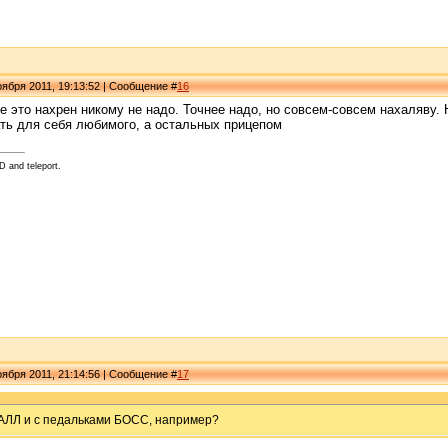
ября 2011, 19:13:52 | Сообщение #
16
е это нахрен никому не надо. Точнее надо, но совсем-совсем нахаляву. 
ать для себя любимого, а остальных прицепом
D and teleport.
ября 2011, 21:14:56 | Сообщение #
17
ЛЛ и с педальками БОСС, например?