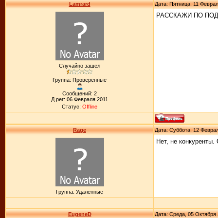
Lamrard
Дата: Пятница, 11 Феврал
РАССКАЖИ ПО ПОД
Случайно зашел
Группа: Проверенные
Сообщений: 2
Д.рег: 06 Февраля 2011
Статус:
Offline
Rage
Дата: Суббота, 12 Феврал
Нет, не конкуренты.
Группа: Удаленные
EugeneD
Дата: Среда, 05 Октября 