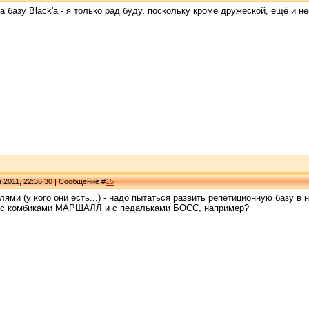
 базу Black'a - я только рад буду, поскольку кроме дружеской, ещё и 
 2011, 22:36:30 | Сообщение #
15
ями (у кого они есть...) - надо пытаться развить репетиционную базу в
с комбиками МАРШАЛЛ и с педальками БОСС, например?