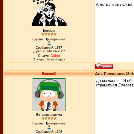
А есть ли смысл на 
freedom
Группа: Проверенные
Сообщений: 1557
Д.рег: 25 Марта 2007
Статус:
Offline
Откуда: Лесосибирск
EugeneD
Дата: Понедельник, 28 Но
Да согласен... Я об 
стремиться 2)теорет
Ветеран форума
Группа: Проверенные
Сообщений: 1305