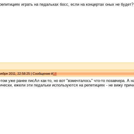
репитициях играть на педальках босс, если на концертах оных не будет
ября 2011, 22:58:25 | Сообщение #
18
этом уже ранее писАл как-то, но вот "взмечталось" что-то позавчера. А н
ически, ежели эти педальки используются на репетициях - не вижу причи