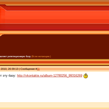
тавляет репетиционную базу
(Всем желающим.)
 2010, 20:39:13 | Сообщение #
11
от эту базу:
http://vkontakte.ru/album-12780256_99316269