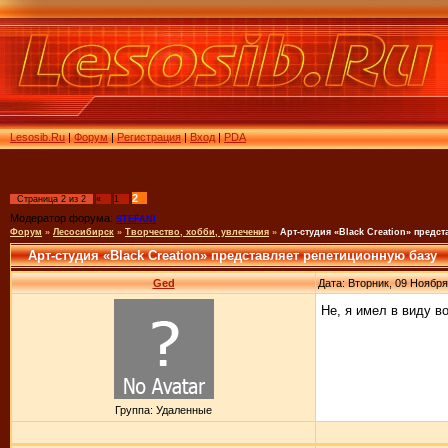
Lesosib.Ru
|
Форум
|
Регистрация
|
Вход
|
PDA
2
Страница
2
из
2
«
1
Модератор форума:
STEFANI
Форум
»
Лесосибирск
»
Творчество, хобби, увлечения
»
Арт-студия «Black Creation» предс
Арт-студия «Black Creation» представляет репетиционную базу
Ged
Дата: Вторник, 09 Ноября
Не, я имел в виду в
Группа: Удаленные