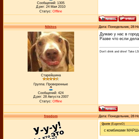
Сообщений: 1305
Д.рег: 24 Мая 2010
Статус:
Offline
Nikitos
Дата: Понедельник, 28 Но
Думаю у нас в город
Разве что если дел
Don't drink and drive! Take LS
Старейшина
Группа: Проверенные
Сообщений: 424
Д.рег: 28 Августа 2007
Статус:
Offline
freedom
Дата: Понедельник, 28 Но
Quote
(
EugeneD
)
с комбиками МАРША