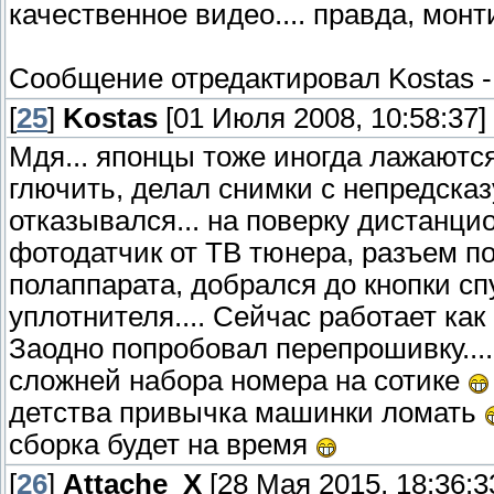
качественное видео.... правда, монти
Сообщение отредактировал
Kostas
[
25
]
Kostas
[01 Июля 2008, 10:58:37]
Мдя... японцы тоже иногда лажаются
глючить, делал снимки с непредска
отказывался... на поверку дистанци
фотодатчик от ТВ тюнера, разъем под
полаппарата, добрался до кнопки спу
уплотнителя.... Сейчас работает как 
Заодно попробовал перепрошивку.....
сложней набора номера на сотике
детства привычка машинки ломать
сборка будет на время
[
26
]
Attache_X
[28 Мая 2015, 18:36:3