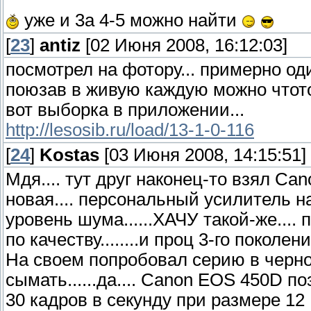
уже и 3а 4-5 можно найти
[
23
]
antiz
[02 Июня 2008, 16:12:03]
посмотрел на фотору... примерно о
поюзав в живую каждую можно чтото
вот выборка в приложении...
http://lesosib.ru/load/13-1-0-116
[
24
]
Kostas
[03 Июня 2008, 14:15:51]
Мдя.... тут друг наконец-то взял Ca
новая.... персональный усилитель н
уровень шума......ХАЧУ такой-же.... 
по качеству........и проц 3-го поколения
На своем попробовал серию в черно-бе
сымать......да.... Canon EOS 450D 
30 кадров в секунду при размере 12