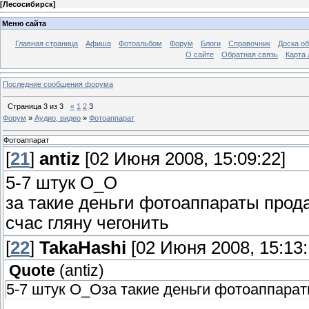
[
Лесосибирск
]
Меню сайта
Главная страница
Афиша
Фотоальбом
Форум
Блоги
Справочник
Доска о
О сайте
Обратная связь
Карта
Последние сообщения форума
Страница
3
из
3
«
1
2
3
Форум
»
Аудио, видео
»
Фотоаппарат
Фотоаппарат
[
21
]
antiz
[02 Июня 2008, 15:09:22]
5-7 штук O_O
за такие деньги фотоаппараты продают
счас гляну чегонить
[
22
]
TakaHashi
[02 Июня 2008, 15:13:
Quote
(
antiz
)
5-7 штук O_Oза такие деньги фотоаппараты 