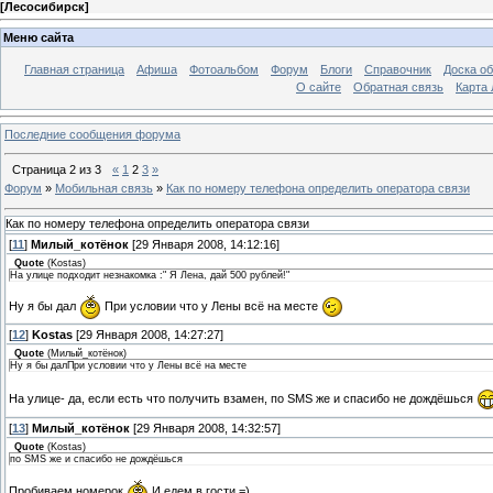
[
Лесосибирск
]
Меню сайта
Главная страница
Афиша
Фотоальбом
Форум
Блоги
Справочник
Доска о
О сайте
Обратная связь
Карта
Последние сообщения форума
Страница
2
из
3
«
1
2
3
»
Форум
»
Мобильная связь
»
Как по номеру телефона определить оператора связи
Как по номеру телефона определить оператора связи
[
11
]
Милый_котёнок
[29 Января 2008, 14:12:16]
Quote
(
Kostas
)
На улице подходит незнакомка :" Я Лена, дай 500 рублей!"
Ну я бы дал
При условии что у Лены всё на месте
[
12
]
Kostas
[29 Января 2008, 14:27:27]
Quote
(
Милый_котёнок
)
Ну я бы далПри условии что у Лены всё на месте
На улице- да, если есть что получить взамен, по SMS же и спасибо не дождёшься
[
13
]
Милый_котёнок
[29 Января 2008, 14:32:57]
Quote
(
Kostas
)
по SMS же и спасибо не дождёшься
Пробиваем номерок
И едем в гости =)