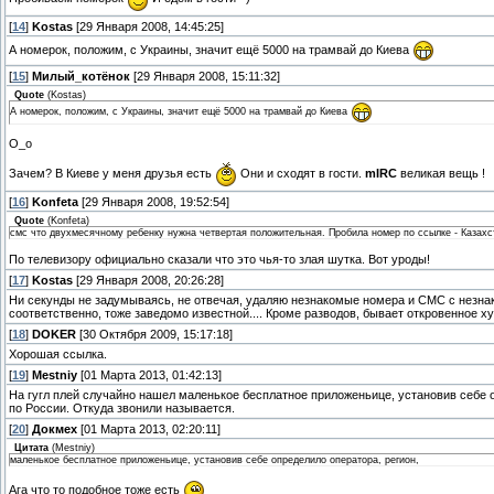
[
14
]
Kostas
[29 Января 2008, 14:45:25]
А номерок, положим, с Украины, значит ещё 5000 на трамвай до Киева
[
15
]
Милый_котёнок
[29 Января 2008, 15:11:32]
Quote
(
Kostas
)
А номерок, положим, с Украины, значит ещё 5000 на трамвай до Киева
О_о
Зачем? В Киеве у меня друзья есть
Они и сходят в гости.
mIRC
великая вещь !
[
16
]
Konfeta
[29 Января 2008, 19:52:54]
Quote
(
Konfeta
)
смс что двухмесячному ребенку нужна четвертая положительная. Пробила номер по ссылке - Казахс
По телевизору официально сказали что это чья-то злая шутка. Вот уроды!
[
17
]
Kostas
[29 Января 2008, 20:26:28]
Ни секунды не задумываясь, не отвечая, удаляю незнакомые номера и СМС с незнак
соответственно, тоже заведомо известной.... Кроме разводов, бывает откровенное ху
[
18
]
DOKER
[30 Октября 2009, 15:17:18]
Хорошая ссылка.
[
19
]
Mestniy
[01 Марта 2013, 01:42:13]
На гугл плей случайно нашел маленькое бесплатное приложеньице, установив себе о
по России. Откуда звонили называется.
[
20
]
Докмех
[01 Марта 2013, 02:20:11]
Цитата
(
Mestniy
)
маленькое бесплатное приложеньице, установив себе определило оператора, регион,
Ага что то подобное тоже есть