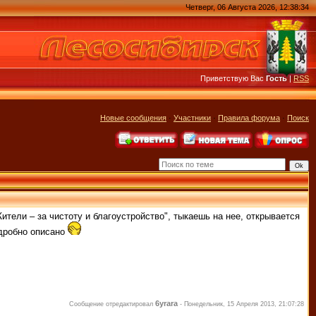
Четверг, 06 Августа 2026, 12:38:34
Приветствую Вас
Гость
|
RSS
Новые сообщения
·
Участники
·
Правила форума
·
Поиск
ители – за чистоту и благоустройство", тыкаешь на нее, открывается
одробно описано
6yrara
Сообщение отредактировал
-
Понедельник, 15 Апреля 2013, 21:07:28