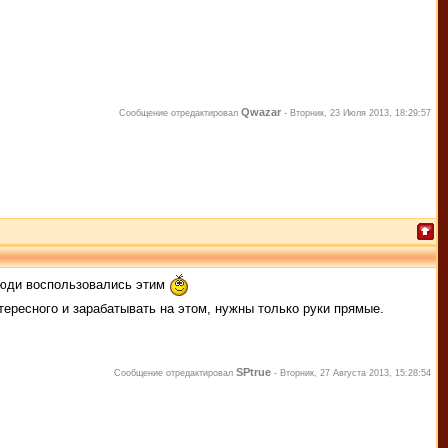
Qwazar
Сообщение отредактировал
-
Вторник, 23 Июля 2013, 18:29:57
люди воспользовались этим
ересного и зарабатывать на этом, нужны только руки прямые.
SPtrue
Сообщение отредактировал
-
Вторник, 27 Августа 2013, 15:28:54