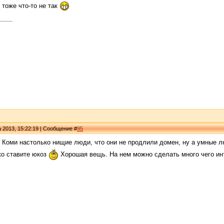
я тоже что-то не так
а 2013, 15:22:19 | Сообщение #
95
е Коми настолько нищие люди, что они не продлили домен, ну а умные 
зко ставите юкоз
Хорошая вещь. На нем можно сделать много чего инт