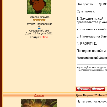
Это просто ШЕДЕВР, 
Суть такова:
Ветеран форума
1. Заходим на сайт
h
правительства у каж
Группа: Проверенные
2. Листаем в самый 
Сообщений: 999
Д.рег: 25 Августа 2011
3. Нажимаем на банн
Статус:
Offline
4. PROFIT!!11
Попадаем на сайт ин
Лесосибирский Экспе
Здравствуйте! Мне двадцать л
P.S. Извените за неровный п
Qwazar
Дата: Вторник, 23 Июля 2
Ну ты это, посмотри