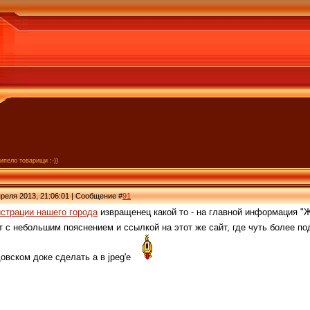
ипело товарищи :-))
реля 2013, 21:06:01 | Сообщение #
91
страции нашего города
извращенец какой то - на главной информация "Ж
 с небольшим пояснением и ссылкой на этот же сайт, где чуть более п
овском доке сделать а в jpeg'е