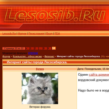
Lesosib.Ru
|
Форум
|
Регистрация
|
Вход
|
PDA
10
Страница
10
из
10
«
1
2
…
8
9
Модератор форума:
STEFANI
Форум
»
Компьютер - образ жизни
»
Интернет
»
Интернет сайты города Лесосибирска.
(Ну нак
Интернет сайты города Лесосибирска.
6yrara
Дата: Понедельник, 15 Ап
Одмин
сайта админи
вордовский документ
Надо было не в ворд
Ветеран форума