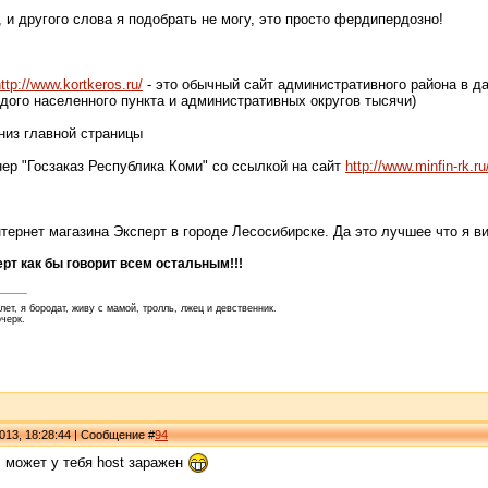
и другого слова я подобрать не могу, это просто фердипердозно!
ttp://www.kortkeros.ru/
- это обычный сайт административного района в д
дого населенного пункта и административных округов тысячи)
низ главной страницы
ер "Госзаказ Республика Коми" со ссылкой на сайт
http://www.minfin-rk.ru
тернет магазина Эксперт в городе Лесосибирске. Да это лучшее что я ви
рт как бы говорит всем остальным!!!
ет, я бородат, живу с мамой, тролль, лжец и девственник.
очерк.
013, 18:28:44 | Сообщение #
94
, может у тебя host заражен