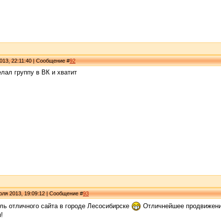
013, 22:11:40 | Сообщение #
92
лал группу в ВК и хватит
юля 2013, 19:09:12 | Сообщение #
93
ль отличного сайта в городе Лесосибирске
Отличнейшее продвижение
!