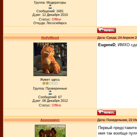
Группа: Модераторы
Сообщений: 1681
Д.рег: 12 Декабря 2010
Статус:
Offline
Откуда: Лесосибирск
HollyWood
Дата: Среда, 24 Апреля 2
EugeneD
, ИМХО сде
Живет здесь
Группа: Проверенные
Сообщений: 67
Д.рег: 08 Декабря 2012
Статус:
Offline
Аннонимус
Дата: Понедельник, 22 И
Первый представите
имя так вообще пуля