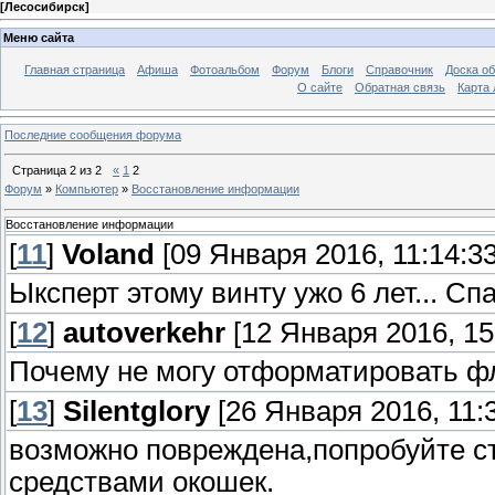
[
Лесосибирск
]
Меню сайта
Главная страница
Афиша
Фотоальбом
Форум
Блоги
Справочник
Доска о
О сайте
Обратная связь
Карта
Последние сообщения форума
Страница
2
из
2
«
1
2
Форум
»
Компьютер
»
Восстановление информации
Восстановление информации
[
11
]
Voland
[09 Января 2016, 11:14:33
Ыксперт этому винту ужо 6 лет... Сп
[
12
]
autoverkehr
[12 Января 2016, 15
Почему не могу отформатировать ф
[
13
]
Silentglory
[26 Января 2016, 11:3
возможно повреждена,попробуйте с
средствами окошек.