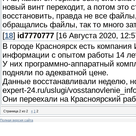
новый винт переходит, а потом это
восстановить, правда не все файлы,
обращались файлы, так то много за
[
18
]
id7770777
[16 Августа 2020, 12:5
В городе Красноярск есть компания
информации с опытом работы 14 лет
У них программно-аппаратный компл
подняли по адекватной цене.
Данные восстанавливали неделю, но 
expert-24.ru/uslugi/vosstanovlenie_inf
Они переехали на Красноярский раб
Страница
2
из
2
«
1
2
Полная версия сайта