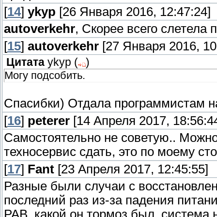
[
14
]
ykyp
[26 Января 2016, 12:47:24]
autoverkehr
, Скорее всего слетела 
[
15
]
autoverkehr
[27 Января 2016, 10
Цитата
ykyp
(
)
Могу подсобить.
Спасибки) Отдала программистам на
[
16
]
peterer
[14 Апреля 2017, 18:56:4
Самостоятельно не советую.. Можно
техносервис сдать, это по моему ст
[
17
]
Fant
[23 Апреля 2017, 12:45:55]
Разные были случаи с восстановлени
последний раз из-за падения питани
РАВ, какой он тормоз был, система 