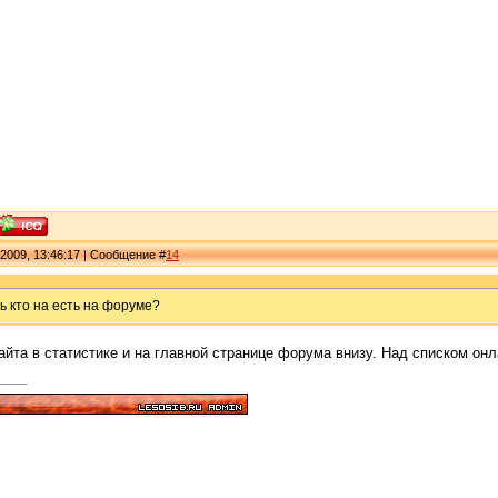
 2009, 13:46:17 | Сообщение #
14
ть кто на есть на форуме?
айта в статистике и на главной странице форума внизу. Над списком он