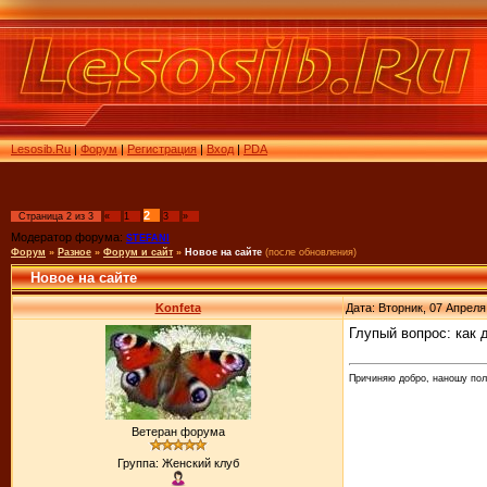
Lesosib.Ru
|
Форум
|
Регистрация
|
Вход
|
PDA
2
Страница
2
из
3
«
1
3
»
Модератор форума:
STEFANI
Форум
»
Разное
»
Форум и сайт
»
Новое на сайте
(после обновления)
Новое на сайте
Konfeta
Дата: Вторник, 07 Апреля
Глупый вопрос: как 
Причиняю добро, наношу пол
Ветеран форума
Группа: Женский клуб