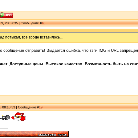
09, 20:37:35 | Сообщение #
18
ад потыкал, все вроде вставилось...
го сообщение отправить! Выдаётся ошибка, что тэги IMG и URL запреще
ет. Доступные цены. Высокое качество. Возможность быть на связи
, 08:18:33 | Сообщение #
19