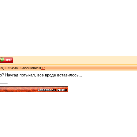
09, 19:54:34 | Сообщение #
17
но? Наугад потыкал, все вроде вставилось...