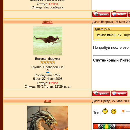
Статус:
Offline
Откуда: Лесосибирск
edw1n
Дата: Вторник, 26 Мая 20
Quote
(
ASM
)
какие именно? Науг
Попробуй после это
Ветеран форума
Спутниковый Интерн
Группа: Проверенные
Сообщений: 5277
Д.рег: 27 Июня 2008
Статус:
Offline
Откуда: 58°14′ с. ш. 92°29′ в. д.
ASM
Дата: Среда, 27 Мая 2009
Тест