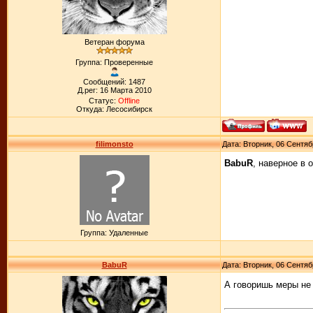
Ветеран форума
Группа: Проверенные
Сообщений: 1487
Д.рег: 16 Марта 2010
Статус:
Offline
Откуда: Лесосибирск
filimonsto
Дата: Вторник, 06 Сентяб
BabuR
, наверное в 
Группа: Удаленные
BabuR
Дата: Вторник, 06 Сентяб
А говоришь меры не