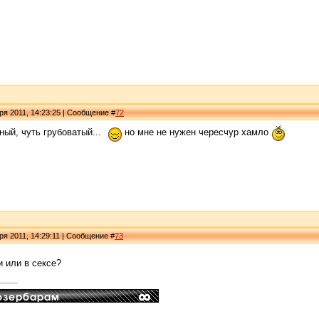
ря 2011, 14:23:25 | Сообщение #
72
ый, чуть грубоватый...
но мне не нужен чересчур хамло
ря 2011, 14:29:11 | Сообщение #
73
и или в сексе?