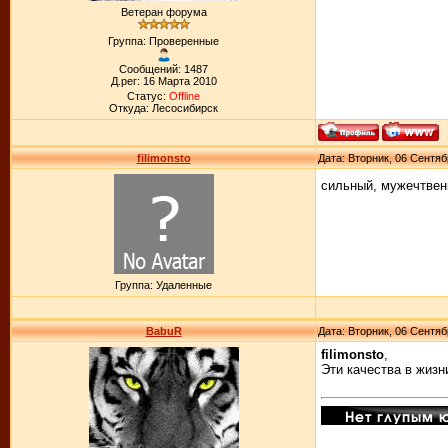
Ветеран форума
Группа: Проверенные
Сообщений: 1487
Д.рег: 16 Марта 2010
Статус:
Offline
Откуда: Лесосибирск
filimonsto
Дата: Вторник, 06 Сентяб
сильный, мужечтвенн
Группа: Удаленные
BabuR
Дата: Вторник, 06 Сентяб
filimonsto
,
Эти качества в жизн