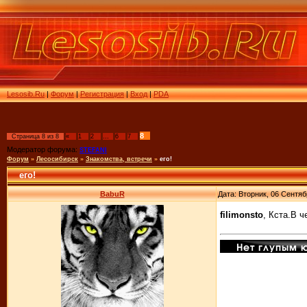
Lesosib.Ru
|
Форум
|
Регистрация
|
Вход
|
PDA
8
Страница
8
из
8
«
1
2
…
6
7
Модератор форума:
STEFANI
Форум
»
Лесосибирск
»
Знакомства, встречи
»
его!
его!
BabuR
Дата: Вторник, 06 Сентяб
filimonsto
, Кста.В 