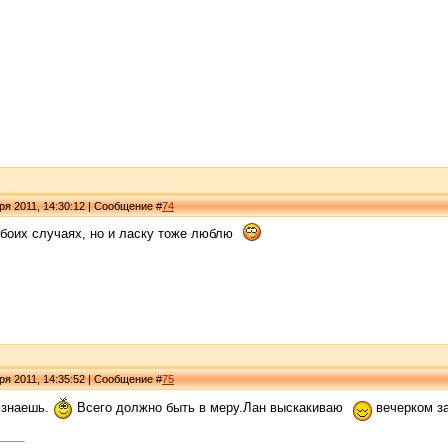
ря 2011, 14:30:12 | Сообщение #
74
обоих случаях, но и ласку тоже люблю
ря 2011, 14:35:52 | Сообщение #
75
 знаешь.
Всего должно быть в меру.Лан выскакиваю
вечерком з